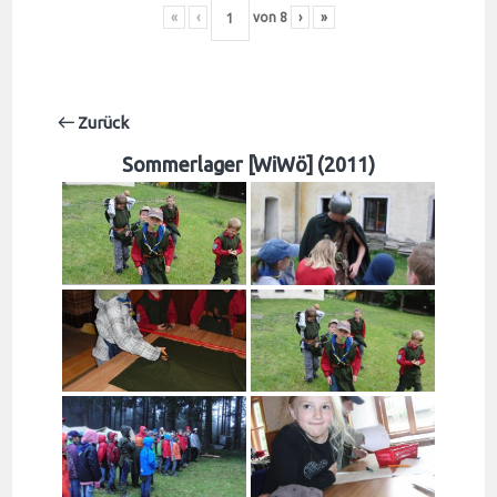
«
‹
von
8
›
»
Zurück
Sommerlager [WiWö] (2011)