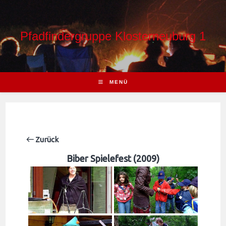
Pfadfindergruppe Klosterneuburg 1
MENÜ
Zurück
Biber Spielefest (2009)