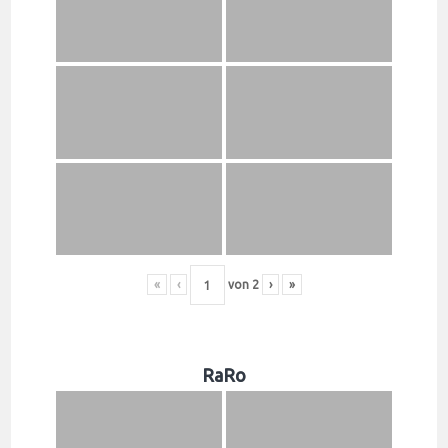
«
‹
von
2
›
»
RaRo